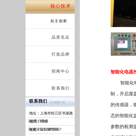
核心技术
自主创新
品质见证
打造品牌
招商中心
智能化电器
智能化电气
联系我们
制，开启屋
联系我们
Contact us
的传感器，
地址：上海市松江区书崖路
态的智能化
258号15号楼
电话：021-
参数的检测
50395855/50395955
传真：021-58755957